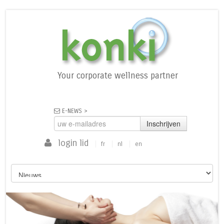
Your corporate wellness partner
E-NEWS >
Inschrijven
login lid
fr
nl
en