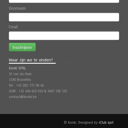
Voornaam
Email
Inschrijven
Waar zijn we te vinden?
Konki SPRL
1E rue du Ham
1180 Bruxelles
Tel : +32 (0)2 771 96 46
GSM : +32 494 620 610 & 0497 392 191
contact@konki.be
© Konki. Designed by
iClub sprl