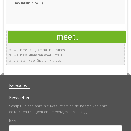
mountain bike ...).
meer...
Wellness-programma in Business
Wellness diensten voor Hotels
Diensten voor Spa en Fitness
Facebook
Newsletter
Schrijf u in aan onze nieuwsbrief om op de hoogte van onze
activiteiten te blijven en om welzijns tips te krijgen
Naam