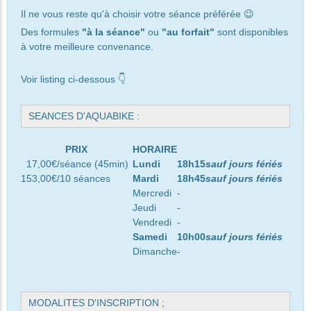
Il ne vous reste qu'à choisir votre séance préférée 😉
Des formules
"à la séance"
ou
"au forfait"
sont disponibles
à votre meilleure convenance.
Voir listing ci-dessous 👇
SEANCES D'AQUABIKE :
PRIX
HORAIRE
17,00€/séance (45min)
Lundi
18h15
sauf jours fériés
153,00€/10 séances
Mardi
18h45
sauf jours fériés
Mercredi
-
Jeudi
-
Vendredi
-
Samedi
10h00
sauf jours fériés
Dimanche
-
MODALITES D'INSCRIPTION ;