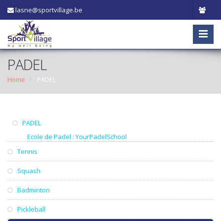
lasne@sportvillage.be
PADEL
Home
PADEL
PADEL
Ecole de Padel : YourPadelSchool
Tennis
Squash
Badminton
Pickleball