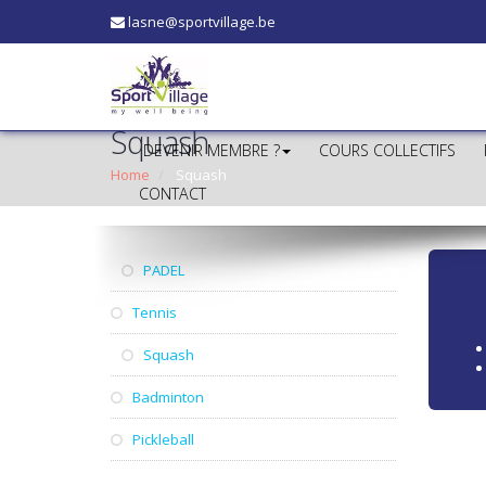
lasne@sportvillage.be
Squash
DEVENIR MEMBRE ?
COURS COLLECTIFS
Home
Squash
CONTACT
PADEL
Tennis
Squash
Badminton
Pickleball