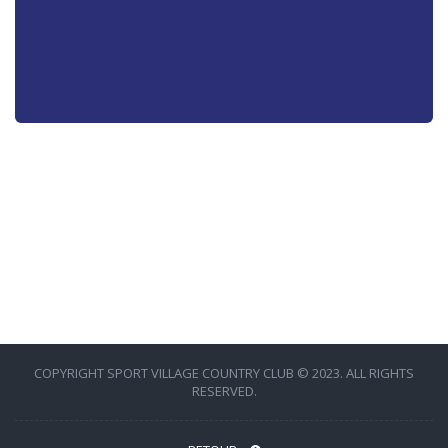
COPYRIGHT SPORT VILLAGE COUNTRY CLUB © 2023. ALL RIGHTS
RESERVED.