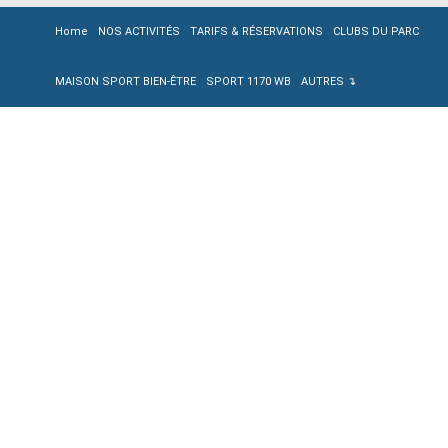
Home
NOS ACTIVITÉS
TARIFS & RÉSERVATIONS
CLUBS DU PARC
MAISON SPORT BIEN-ÊTRE
SPORT 1170 WB
AUTRES ↴