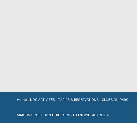
Home
NOS ACTIVITÉS
TARIFS & RÉSERVATIONS
CLUBS DU PARC
MAISON SPORT BIEN-ÊTRE
SPORT 1170 WB
AUTRES ↴