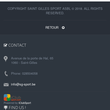
COPYRIGHT SAINT GILLES SPORT ASBL © 2018. ALL RIGHTS
RESERVED.
RETOUR
CONTACT
Avenue de la porte de Hal, 65
1060 - Saint-Gilles
Phone: 028504058
info@sg-sport.be
Powered by
iClubSport
FIND US !