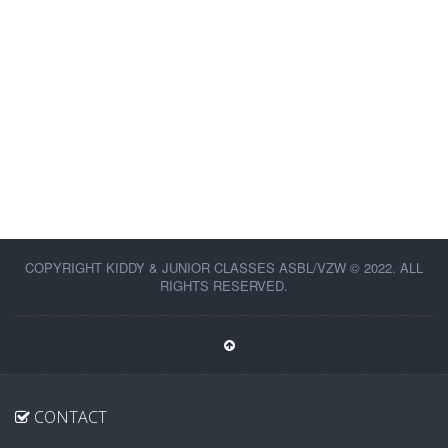
COPYRIGHT KIDDY & JUNIOR CLASSES ASBL/VZW © 2022. ALL
RIGHTS RESERVED.
CONTACT