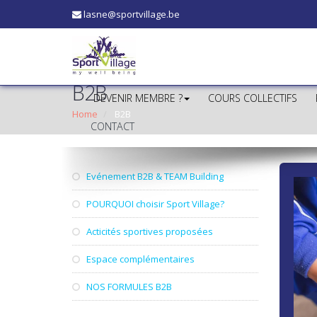
lasne@sportvillage.be
B2B
DEVENIR MEMBRE ?
COURS COLLECTIFS
Home
B2B
CONTACT
Evénement B2B & TEAM Building
POURQUOI choisir Sport Village?
Acticités sportives proposées
Espace complémentaires
NOS FORMULES B2B