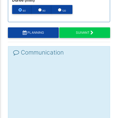
Durée (min)
60
90
120
PLANNING
SUIVANT
Communication