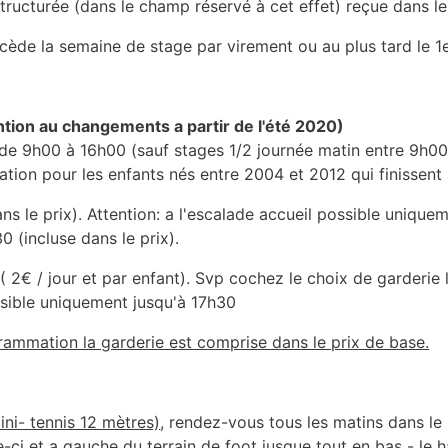
turée (dans le champ réservé à cet effet) reçue dans le m
écède la semaine de stage par virement ou au plus tard le 1e
on au changements a partir de l'été 2020)
 de 9h00 à 16h00 (sauf stages 1/2 journée matin entre 9h00
ion pour les enfants nés entre 2004 et 2012 qui finissent 
ns le prix). Attention: a l'escalade accueil possible uniqu
0 (incluse dans le prix).
2€ / jour et par enfant). Svp cochez le choix de garderie lo
ssible uniquement jusqu'à 17h30
rammation la garderie est comprise dans le prix de base.
ini- tennis 12 mètres)
, rendez-vous tous les matins dans le 
-ci et a gauche du terrain de foot jusque tout en bas - le h