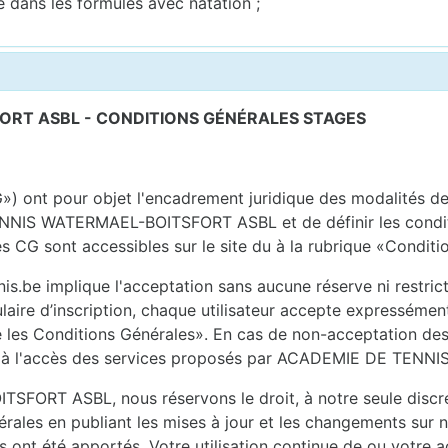
e dans les formules avec natation ;
ORT ASBL - CONDITIONS GÉNÉRALES STAGES
») ont pour objet l'encadrement juridique des modalités de 
NIS WATERMAEL-BOITSFORT ASBL et de définir les condition
es CG sont accessibles sur le site du à la rubrique «Conditi
is.be implique l'acceptation sans aucune réserve ni restrict
ulaire d’inscription, chaque utilisateur accepte expresséme
pte les Conditions Générales». En cas de non-acceptation des
cer à l'accès des services proposés par ACADEMIE DE T
T ASBL, nous réservons le droit, à notre seule discréti
ales en publiant les mises à jour et les changements sur not
 ont été apportés. Votre utilisation continue de ou votre ac