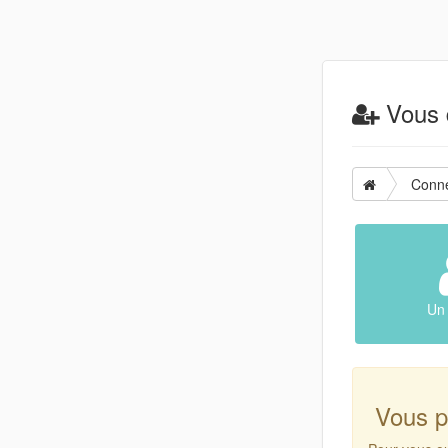
Vous d
Conn
Un 
Vous p