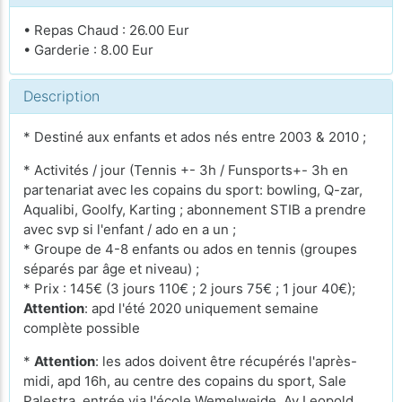
• Repas Chaud : 26.00 Eur
• Garderie : 8.00 Eur
Description
* Destiné aux enfants et ados nés entre 2003 & 2010 ;
* Activités / jour (Tennis +- 3h / Funsports+- 3h en
partenariat avec les copains du sport: bowling, Q-zar,
Aqualibi, Goolfy, Karting ; abonnement STIB a prendre
avec svp si l'enfant / ado en a un ;
* Groupe de 4-8 enfants ou ados en tennis (groupes
séparés par âge et niveau) ;
* Prix : 145€ (3 jours 110€ ; 2 jours 75€ ; 1 jour 40€);
Attention
: apd l'été 2020 uniquement semaine
complète possible
*
Attention
: les ados doivent être récupérés l'après-
midi, apd 16h, au centre des copains du sport, Sale
Palestra, entrée via l'école Wemelweide, Av Leopold