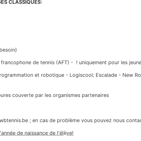
GES CLASSIQUES:
 besoin)
on francophone de tennis (AFT) - ! uniquement pour les jeun
 (Programmation et robotique - Logiscool; Escalade - New R
ieures couverte par les organismes partenaires
.wbtennis.be ; en cas de problème vous pouvez nous conta
'année de naissance de l'él
è
ve!