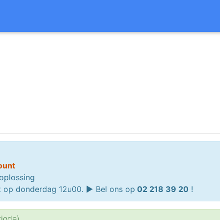
ount
oplossing
uit op donderdag 12u00. ► Bel ons op
02 218 39 20
!
riode)