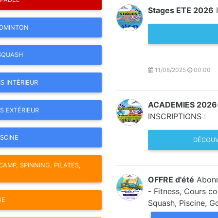
Stages ETE 2026
I
ADMINTON
 SQUASH
11/08/2025
00:00
S INTÉRIEUR
ACADEMIES 2026
S EXTÉRIEUR
INSCRIPTIONS :
ISCINE
DÉCOUV
CAMP, SPINNING, PILATES,
OFFRE d'été
Abonne
- Fitness, Cours co
GE
Squash, Piscine, Go