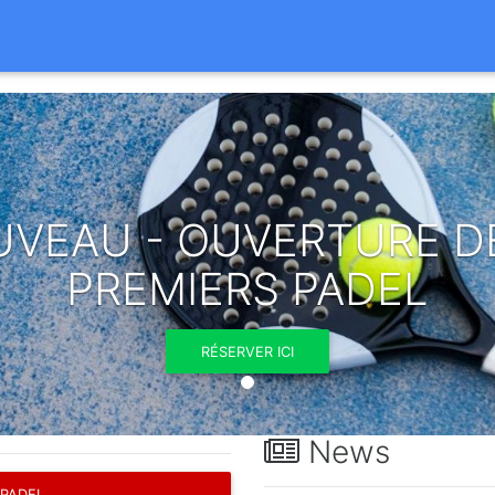
VEAU - OUVERTURE D
PREMIERS PADEL
RÉSERVER ICI
News
 PADEL