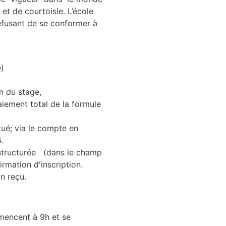
et de courtoisie. L’école
refusant de se conformer à
e)
on du stage,
paiement total de la formule
ué; via le compte en
4
.
structurée (dans le champ
irmation d'inscription.
n reçu.
ncent à 9h et se