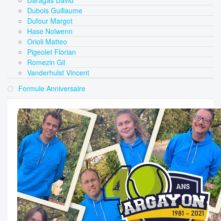
Daragas David
Dubois Guillaume
Dufour Margot
Hase Nolwenn
Orioli Matteo
Pigeolet Florian
Romezin Gil
Vanderhulst Vincent
Formule Anniversaire