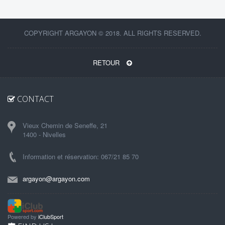
COPYRIGHT ARGAYON © 2018. ALL RIGHTS RESERVED.
RETOUR
CONTACT
Vieux Chemin de Seneffe, 21
1400 - Nivelles
Information et réservation: 067/21 85 70
argayon@argayon.com
Powered by
iClubSport