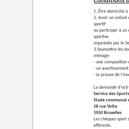
Conditions d
1. Être domicilié à 
2. Avoir un enfant d
sportif
ou participer à un 
sportive
organisée par le S
3.Soumettre les do
ménage:
- une composition 
- un avertissement
- la preuve de l’in
La demande d'octro
Service des Sports
Stade communal d
18 rue Volta
1050 Bruxelles
Les chèques sport s
afférents.