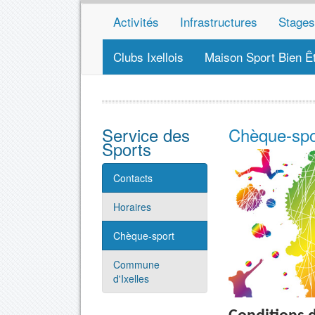
Activités
Infrastructures
Stages
Clubs Ixellois
Maison Sport Bien Ê
Service des
Chèque-spo
Sports
Contacts
Horaires
Chèque-sport
Commune
d'Ixelles