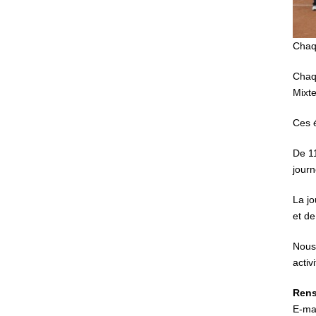
Chaq
Chaqu
Mixte
Ces é
De 11
journ
La jo
et de
Nous 
activ
Rens
E-ma