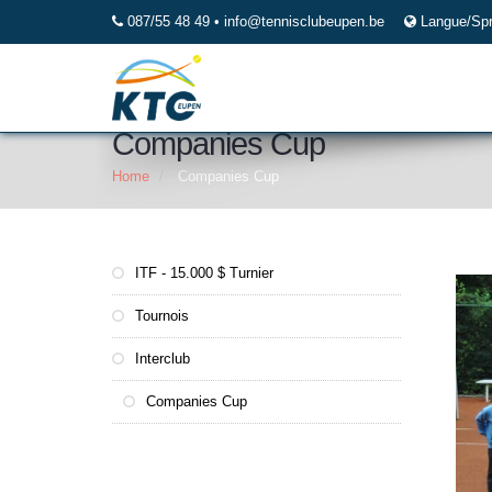
087/55 48 49 •
info@tennisclubeupen.be
Langue/Sp
Companies Cup
Home
Companies Cup
ITF - 15.000 $ Turnier
Tournois
Interclub
Companies Cup