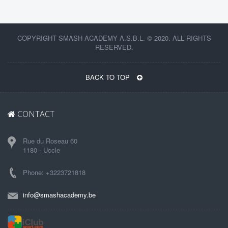
COPYRIGHT SMASH ACADEMY A.S.B.L. © 2020. ALL RIGHTS
RESERVED.
BACK TO TOP
CONTACT
Rue du Roseau 60
1180 - Uccle
Phone: +3223721818
info@smashacademy.be