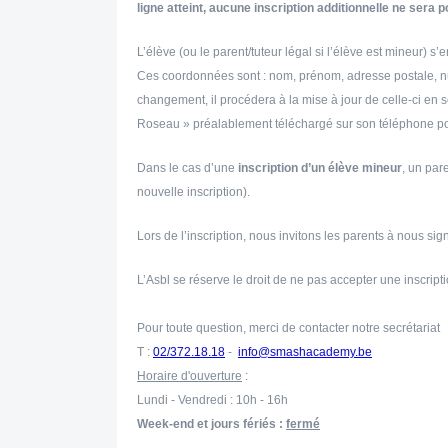
ligne atteint, aucune inscription additionnelle ne sera p
L’élève (ou le parent/tuteur légal si l’élève est mineur
Ces coordonnées sont : nom, prénom, adresse postale, n
changement, il procédera à la mise à jour de celle-ci en 
Roseau » préalablement téléchargé sur son téléphone po
Dans le cas d’une
inscription d’un élève mineur
, un par
nouvelle inscription).
Lors de l’inscription, nous invitons les parents à nous s
L’Asbl se réserve le droit de ne pas accepter une inscripti
Pour toute question, merci de contacter notre secrétariat
T :
02/372.18.18
-
info@smashacademy.be
Horaire d'ouverture
:
Lundi - Vendredi : 10h - 16h
Week-end et jours fériés :
fermé