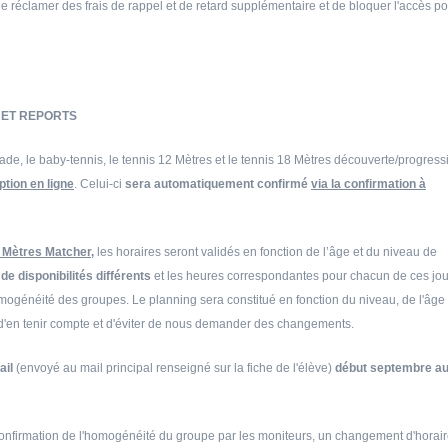
de réclamer des frais de rappel et de retard supplémentaire et de bloquer l'accès p
S ET REPORTS
calade, le baby-tennis, le tennis 12 Mètres et le tennis 18 Mètres découverte/progress
ption en ligne
. Celui-ci
sera automatiquement confirmé
via la confirmation à
18 Mètres Matcher
,
les horaires seront validés en fonction de l’âge et du niveau de
 de disponibilités différents
et les heures correspondantes pour chacun de ces jou
omogénéité des groupes. Le planning sera constitué en fonction du niveau, de l'âge 
i d'en tenir compte et d'éviter de nous demander des changements.
ail
(envoyé au mail principal renseigné sur la fiche de l'élève)
début septembre a
 confirmation de l'homogénéité du groupe par les moniteurs, un changement d'horai