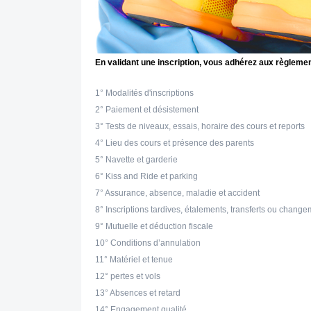
En validant une inscription, vous adhérez aux règlemen
1° Modalités d'inscriptions
2° Paiement et désistement
3° Tests de niveaux, essais, horaire des cours et reports
4° Lieu des cours et présence des parents
5° Navette et garderie
6° Kiss and Ride et parking
7° Assurance, absence, maladie et accident
8° Inscriptions tardives, étalements, transferts ou chang
9° Mutuelle et déduction fiscale
10° Conditions d’annulation
11° Matériel et tenue
12° pertes et vols
13° Absences et retard
14° Engagement qualité