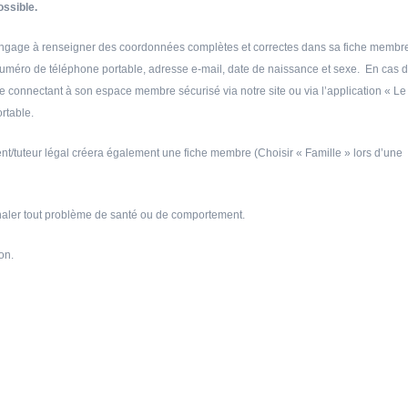
ossible.
) s’engage à renseigner des coordonnées complètes et correctes dans sa fiche membr
uméro de téléphone portable, adresse e-mail, date de naissance et sexe. En cas 
se connectant à son espace membre sécurisé via notre site ou via l’application « Le
rtable.
ent/tuteur légal créera également une fiche membre (Choisir « Famille » lors d’une
ignaler tout problème de santé ou de comportement.
on.