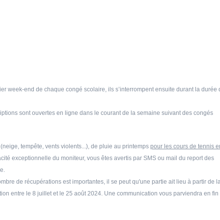
emier week-end de chaque congé scolaire, ils s’interrompent ensuite durant la durée
riptions sont ouvertes en ligne dans le courant de la semaine suivant des congés
eige, tempête, vents violents...),
de pluie au printemps
pour les cours de tennis e
apacité exceptionnelle du moniteur, vous êtes avertis par SMS ou mail du report des
e.
mbre de récupérations est importantes, il se peut qu'une partie ait lieu à partir de l
tion entre le 8 juillet et le 25 août 2024. Une communication vous parviendra en fin