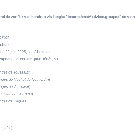
ci de vérifier vos horaires via l'onglet "Inscriptions/Activités/groupes" de votr
cation)
:
ophone.
he 22 juin 2025, soit 31 semaines.
ncophones
et certains jours fériés, soit :
ngés de Toussaint
)
ngés de Noël et de Nouvel An
)
ngés de Carnaval
)
fection des terrains
)
ngés de Pâques
)
ançaise
)