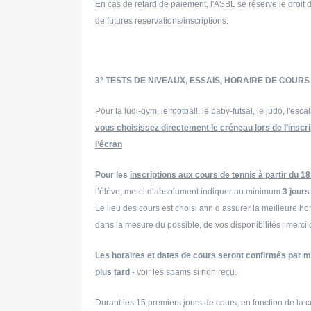
En cas de retard de paiement, l'ASBL se réserve le droit 
de futures réservations/inscriptions.
3° TESTS DE NIVEAUX, ESSAIS, HORAIRE DE COUR
Pour la ludi-gym, le football, le baby-futsal, le judo, l'es
vous choisissez directement le créneau lors de l’inscri
l’écran
Pour les
inscriptions aux cours de tennis à partir du 
l’élève, merci d’absolument indiquer au minimum
3 jours
Le lieu des cours
est choisi afin d’assurer la meilleure h
dans la mesure du possible, de vos disponibilités ; merc
Les horaires et dates de cours seront confirmés par m
plus tard
- voir les spams si non reçu.
Durant les 15 premiers jours de cours, en fonction de la