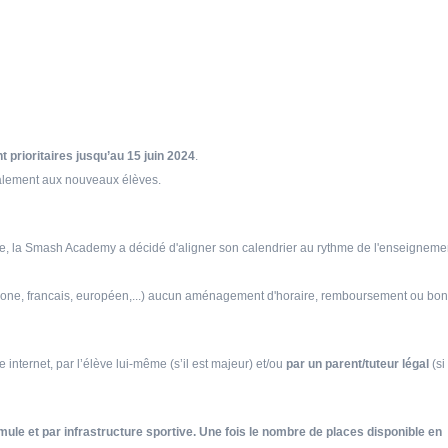
 prioritaires jusqu’au 15 juin 2024
.
également aux nouveaux élèves.
ole, la Smash Academy a décidé d'aligner son calendrier au rythme de l'enseigneme
ophone, francais, européen,...) aucun aménagement d'horaire, remboursement ou bon
te internet, par l’élève lui-même (s’il est majeur) et/ou
par un parent/tuteur légal
(si
mule et par infrastructure sportive. Une fois le nombre de places disponible en