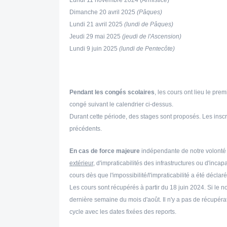
Lundi 11 novembre 2024 (
Armistice
)
Dimanche 20 avril 2025
(Pâques)
Lundi 21 avril 2025
(lundi de Pâques)
Jeudi 29 mai 2025
(jeudi de l'Ascension)
Lundi 9 juin 2025
(lundi de Pentecôte)
Pendant les congés scolaires
, les cours ont lieu le pr
congé suivant le calendrier ci-dessus.
Durant cette période, des stages sont proposés. Les insc
précédents.
En cas de force majeure
indépendante de notre volonté (n
extérieur
, d'impraticabilités des infrastructures ou d'inc
cours dès que l'impossibilité/l'impraticabilité a été déclaré
Les cours sont récupérés à partir du 18 juin 2024. Si le no
dernière semaine du mois d'août. Il n'y a pas de récupéra
cycle avec les dates fixées des reports.