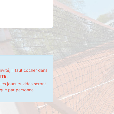
nvité, il faut cocher dans
ITE
.
 les joueurs vides seront
iqué par personne