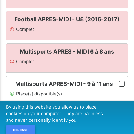
Football APRES-MIDI - U8 (2016-2017)
Complet
Multisports APRES - MIDI 6 à 8 ans
Complet
Multisports APRES-MIDI - 9 à 11 ans
Place(s) disponible(s)
By using this website you allow us to place
cookies on your computer. They are harmless
182
€
CONTINUER
and never personally identify you
CONTINUE