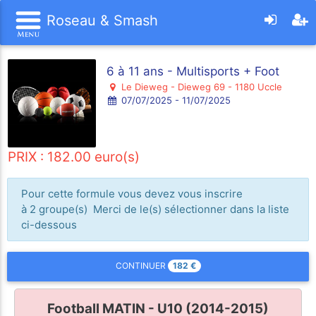
Roseau & Smash
6 à 11 ans - Multisports + Foot
Le Dieweg - Dieweg 69 - 1180 Uccle
07/07/2025 - 11/07/2025
PRIX : 182.00 euro(s)
Pour cette formule vous devez vous inscrire
à 2 groupe(s) Merci de le(s) sélectionner dans la liste
ci-dessous
182
€
CONTINUER
Football MATIN - U10 (2014-2015)