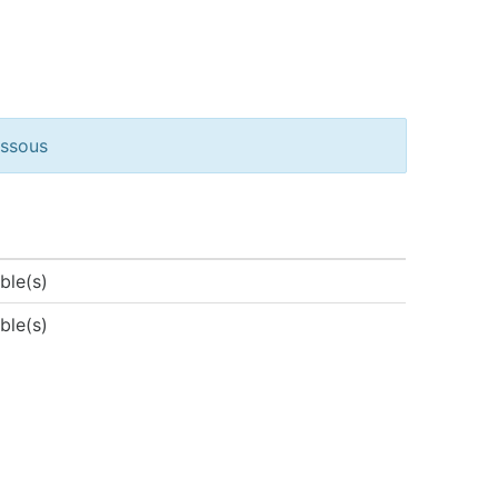
essous
ible(s)
ible(s)