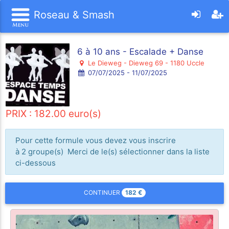
Roseau & Smash
6 à 10 ans - Escalade + Danse
Le Dieweg - Dieweg 69 - 1180 Uccle
07/07/2025 - 11/07/2025
PRIX : 182.00 euro(s)
Pour cette formule vous devez vous inscrire
à 2 groupe(s) Merci de le(s) sélectionner dans la liste
ci-dessous
182
€
CONTINUER