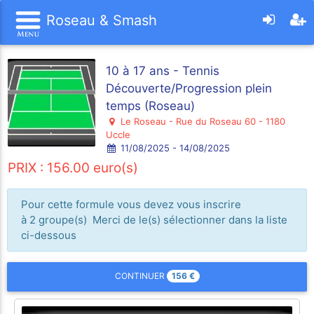
Roseau & Smash
10 à 17 ans - Tennis
Découverte/Progression plein
temps (Roseau)
Le Roseau - Rue du Roseau 60 - 1180
Uccle
11/08/2025 - 14/08/2025
PRIX : 156.00 euro(s)
Pour cette formule vous devez vous inscrire
à 2 groupe(s) Merci de le(s) sélectionner dans la liste
ci-dessous
156
€
CONTINUER