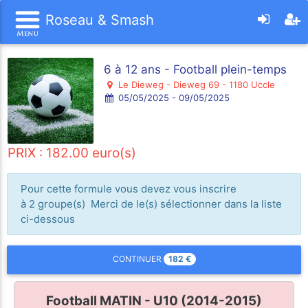
Roseau & Smash
6 à 12 ans - Football plein-temps
Le Dieweg - Dieweg 69 - 1180 Uccle
05/05/2025 - 09/05/2025
PRIX : 182.00 euro(s)
Pour cette formule vous devez vous inscrire
à 2 groupe(s) Merci de le(s) sélectionner dans la liste
ci-dessous
182
€
CONTINUER
Football MATIN - U10 (2014-2015)