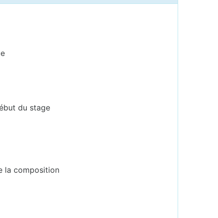
ue
début du stage
e la composition