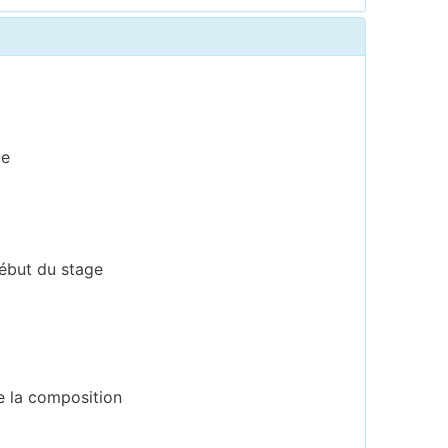
ue
début du stage
e la composition