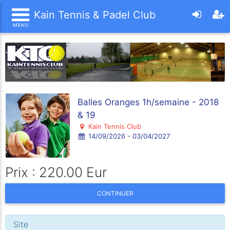
Kain Tennis & Padel Club
Balles Oranges 1h/semaine - 2018
& 19
Kain Tennis Club
14/09/2026 - 03/04/2027
Prix : 220.00 Eur
CONTINUER
Site