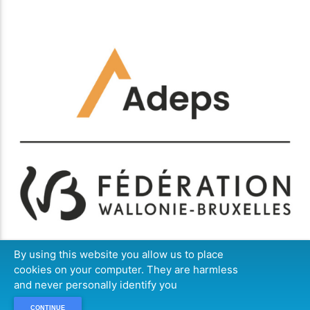
By using this website you allow us to place
cookies on your computer. They are harmless
and never personally identify you
CONTINUE