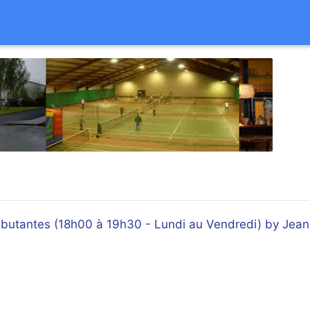
butantes (18h00 à 19h30 - Lundi au Vendredi) by Jean