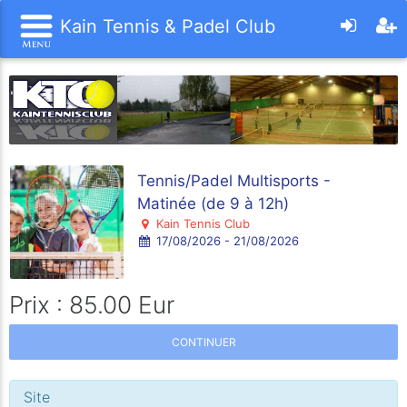
Kain Tennis & Padel Club
Tennis/Padel Multisports -
Matinée (de 9 à 12h)
Kain Tennis Club
17/08/2026 - 21/08/2026
Prix : 85.00 Eur
CONTINUER
Site