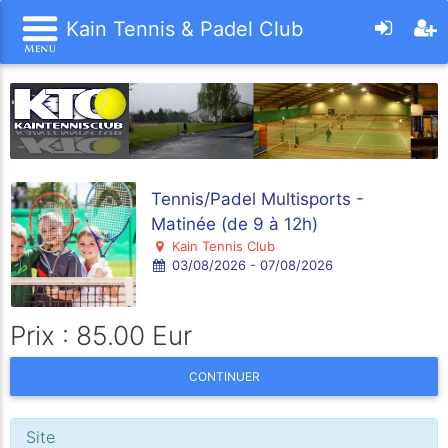
Kain Tennis & Padel Club
Tennis/Padel Multisports -
Matinée (de 9 à 12h)
Kain Tennis Club
03/08/2026 - 07/08/2026
Prix : 85.00 Eur
CONTINUER
Site