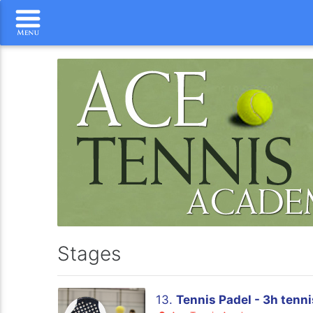
Stages
13.
Tennis Padel - 3h tenni