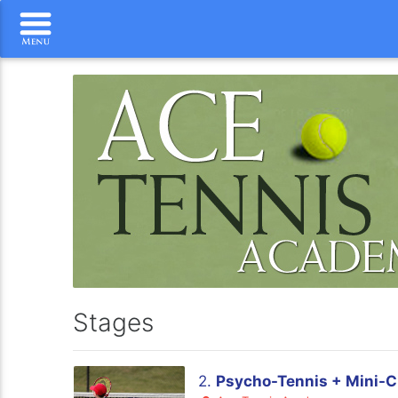
Stages
2.
Psycho-Tennis + Mini-Clu