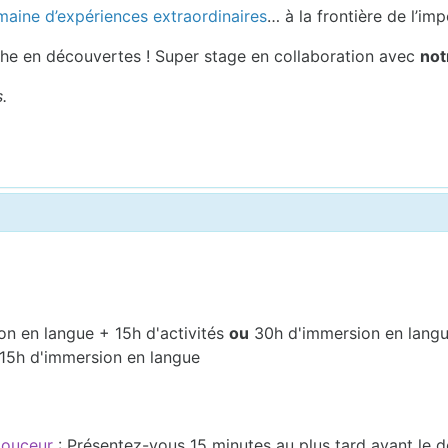
maine d’expériences extraordinaires
… à la frontière de l’imp
iche en découvertes ! Super stage en collaboration avec
not
.
on en langue + 15h d'activités
ou
30h d'immersion en lang
 15h d'immersion en langue
 douceur
: Présentez-vous 15 minutes au plus tard avant le 