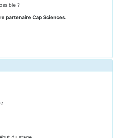
ossible ?
re partenaire Cap Sciences
.
ue
début du stage