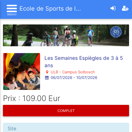
Ecole de Sports de l...
Les Semaines Espiègles de 3 à 5
ans
ULB - Campus Solbosch
06/07/2026 - 10/07/2026
Prix : 109.00 Eur
COMPLET
Site