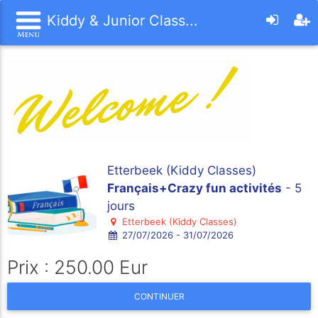
Kiddy & Junior Class...
Etterbeek (Kiddy Classes)
Français+Crazy fun activités
- 5
jours
Etterbeek (Kiddy Classes)
27/07/2026 - 31/07/2026
Prix : 250.00 Eur
CONTINUER