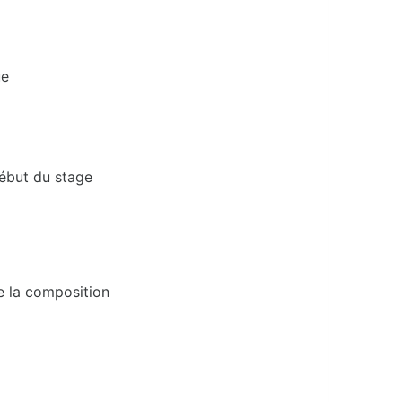
ue
début du stage
e la composition