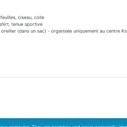
euilles, ciseau, colle
-shirt, tenue sportive
 oreiller (dans un sac) - organisée uniquement au centre K
n your computer. They are harmless and never personally i