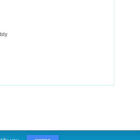
iddy
dentify you