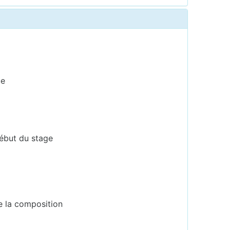
ue
début du stage
e la composition