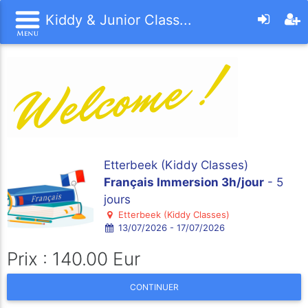
Kiddy & Junior Class...
Etterbeek (Kiddy Classes)
Français Immersion 3h/jour
- 5
jours
Etterbeek (Kiddy Classes)
13/07/2026 - 17/07/2026
Prix : 140.00 Eur
CONTINUER