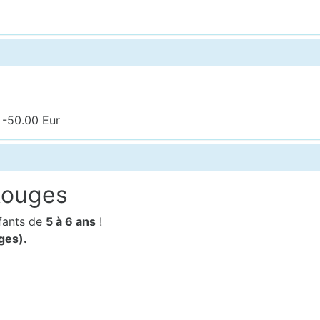
 -50.00 Eur
Rouges
fants de
5 à 6 ans
!
ges).