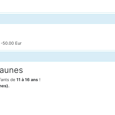
 -50.00 Eur
Jaunes
fants de
11 à 16 ans
!
nes).