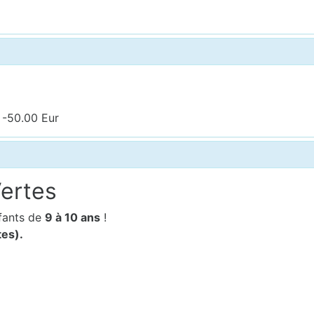
 -50.00 Eur
Vertes
fants de
9
à 10 ans
!
tes).