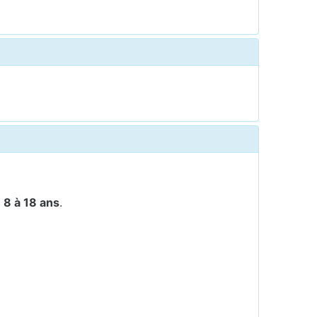
e
8 à 18 ans
.