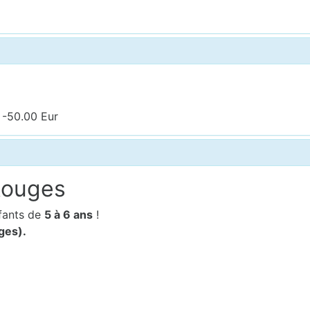
 -50.00 Eur
Rouges
fants de
5 à 6 ans
!
ges).