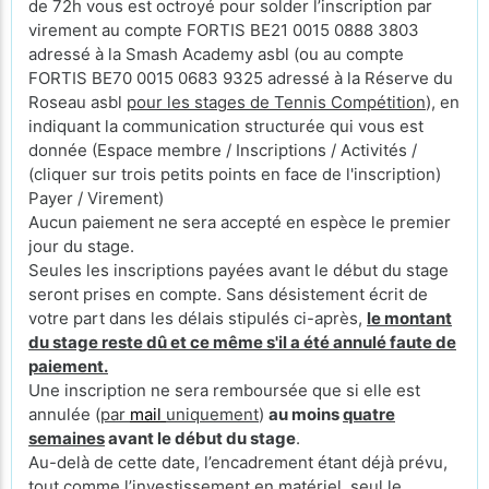
de 72h vous est octroyé pour solder l’inscription par
virement au compte FORTIS BE21 0015 0888 3803
adressé à la Smash Academy asbl (ou au compte
FORTIS BE70 0015 0683 9325 adressé à la Réserve du
Roseau asbl
pour les stages de Tennis Compétition
), en
indiquant la communication structurée qui vous est
donnée (Espace membre / Inscriptions / Activités /
(cliquer sur trois petits points en face de l'inscription)
Payer / Virement)
Aucun paiement ne sera accepté en espèce le premier
jour du stage.
Seules les inscriptions payées avant le début du stage
seront prises en compte. Sans désistement écrit de
votre part dans les délais stipulés ci-après,
le montant
du stage reste dû et ce même s'il a été annulé faute de
paiement.
Une inscription ne sera remboursée que si elle est
annulée (
par
mail
uniquement
)
au moins
quatre
semaines
avant le début du stage
.
Au-delà de cette date, l’encadrement étant déjà prévu,
tout comme l’investissement en matériel, seul le