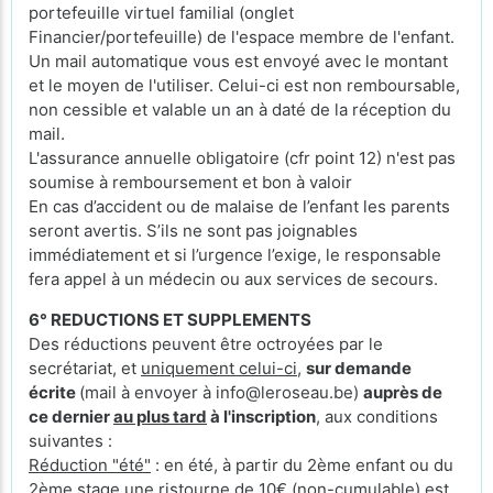
portefeuille virtuel familial (onglet
Financier/portefeuille) de l'espace membre de l'enfant.
Un mail automatique vous est envoyé avec le montant
et le moyen de l'utiliser. Celui-ci est non remboursable,
non cessible et valable un an à daté de la réception du
mail.
L'assurance annuelle obligatoire (cfr point 12) n'est pas
soumise à remboursement et bon à valoir
En cas d’accident ou de malaise de l’enfant les parents
seront avertis. S’ils ne sont pas joignables
immédiatement et si l’urgence l’exige, le responsable
fera appel à un médecin ou aux services de secours.
6° REDUCTIONS ET SUPPLEMENTS
Des réductions peuvent être octroyées par le
secrétariat, et
uniquement celui-ci
,
sur demande
écrite
(mail à envoyer à info@leroseau.be)
auprès de
ce dernier
au plus tard
à l'inscription
, aux conditions
suivantes :
Réduction "été"
: en été, à partir du 2ème enfant ou du
2ème stage une ristourne de 10€ (non-cumulable) est